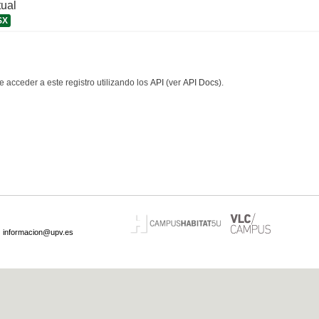
tual
SX
 acceder a este registro utilizando los
API
(ver
API Docs
).
·
informacion@upv.es