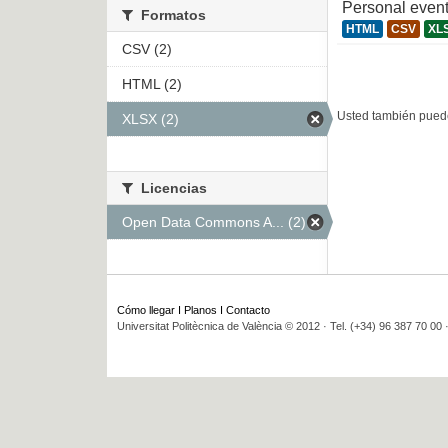
Personal even
Formatos
HTML
CSV
XL
CSV (2)
HTML (2)
Usted también puede
XLSX (2)
Licencias
Open Data Commons A... (2)
Cómo llegar
I
Planos
I
Contacto
Universitat Politècnica de València © 2012 · Tel. (+34) 96 387 70 00 