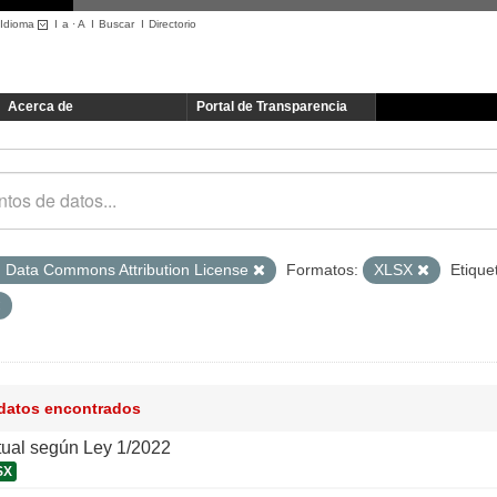
Idioma
I
a
·
A
I
Buscar
I
Directorio
Acerca de
Portal de Transparencia
 Data Commons Attribution License
Formatos:
XLSX
Etique
 datos encontrados
tual según Ley 1/2022
SX