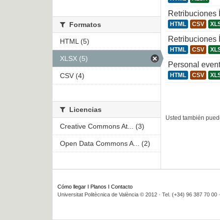
Retribuciones
Formatos
HTML
CSV
XL
Retribuciones 
HTML (5)
HTML
CSV
XL
XLSX (5)
Personal even
CSV (4)
HTML
CSV
XL
Licencias
Usted también puede
Creative Commons At... (3)
Open Data Commons A... (2)
Cómo llegar
I
Planos
I
Contacto
Universitat Politècnica de València © 2012 · Tel. (+34) 96 387 70 00 