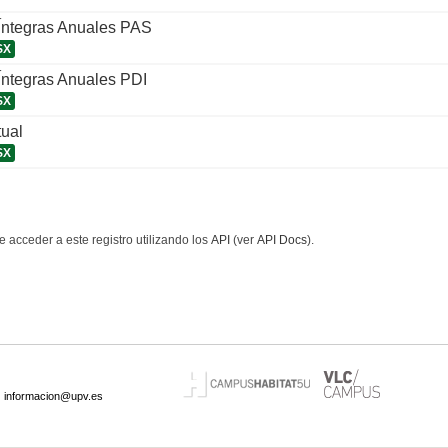
 Íntegras Anuales PAS
SX
Íntegras Anuales PDI
SX
tual
SX
 acceder a este registro utilizando los
API
(ver
API Docs
).
·
informacion@upv.es