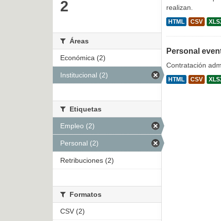
2
realizan.
HTML
CSV
XLS
Áreas
Personal even
Económica (2)
Contratación admi
Institucional (2)
HTML
CSV
XLS
Etiquetas
Empleo (2)
Personal (2)
Retribuciones (2)
Formatos
CSV (2)