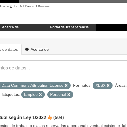
Idioma
I
a
·
A
I
Buscar
I
Directorio
Acerca de
Portal de Transparencia
 de datos
Acerca de
 Data Commons Attribution License
Formatos:
XLSX
Áreas:
Etiquetas:
Empleo
Personal
tual según Ley 1/2022
(504)
uestos de trabajo o plazas reservadas a personal eventual existente, 