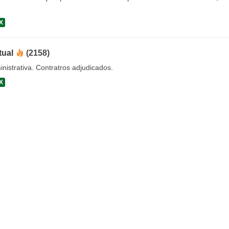
X
tual
(2158)
nistrativa. Contratros adjudicados.
X