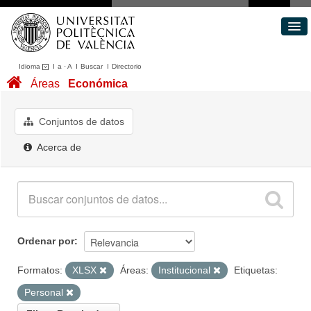
Idioma
I
a
·
A
I
Buscar
I
Directorio
Conjuntos de datos
Áreas
Económica
Áreas
Acerca de
Conjuntos de datos
Portal de Transparencia
Acerca de
Ordenar por
Formatos:
XLSX
Áreas:
Institucional
Etiquetas:
Personal