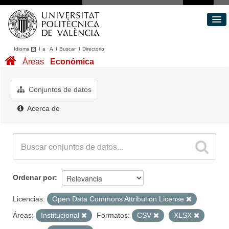
Idioma
I
a
·
A
I
Buscar
I
Directorio
Conjuntos de datos
Áreas
Económica
Áreas
Acerca de
Conjuntos de datos
Portal de Transparencia
Acerca de
Ordenar por
Licencias:
Open Data Commons Attribution License
Áreas:
Institucional
Formatos:
CSV
XLSX