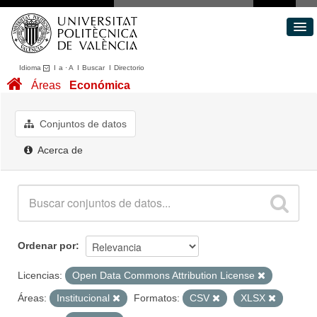
Idioma
I
a
·
A
I
Buscar
I
Directorio
Conjuntos de datos
Áreas
Económica
Áreas
Acerca de
Conjuntos de datos
Portal de Transparencia
Acerca de
Ordenar por
Licencias:
Open Data Commons Attribution License
Áreas:
Institucional
Formatos:
CSV
XLSX