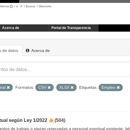
Idioma
I
a
·
A
I
Buscar
I
Directorio
Acerca de
Portal de Transparencia
 de datos
Acerca de
onal
Formatos:
CSV
XLSX
Etiquetas:
Empleo
tual según Ley 1/2022
(504)
uestos de trabajo o plazas reservadas a personal eventual existente, 