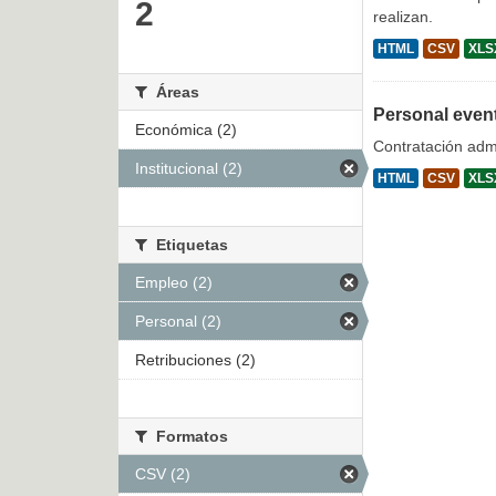
2
realizan.
HTML
CSV
XLS
Áreas
Personal even
Económica (2)
Contratación admi
Institucional (2)
HTML
CSV
XLS
Etiquetas
Empleo (2)
Personal (2)
Retribuciones (2)
Formatos
CSV (2)