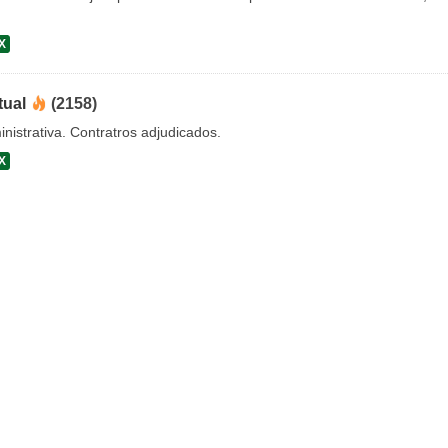
X
tual
(2158)
nistrativa. Contratros adjudicados.
X