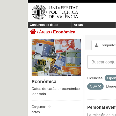
Conjuntos de datos
Áreas
Áreas
Económica
Conjuntos
Licencias:
Open
Económica
CSV
Etique
Datos de carácter económico
leer más
Conjuntos de
Personal even
datos
La relación de p