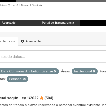
Idioma
I
a
·
A
I
Buscar
I
Directorio
Acerca de
Portal de Transparencia
 de datos
Acerca de
 Data Commons Attribution License
Áreas:
Institucional
For
tas:
Personal
tual según Ley 1/2022
(504)
uestos de trabajo o plazas reservadas a personal eventual existente, 