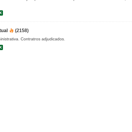
X
tual
(2158)
nistrativa. Contratros adjudicados.
X