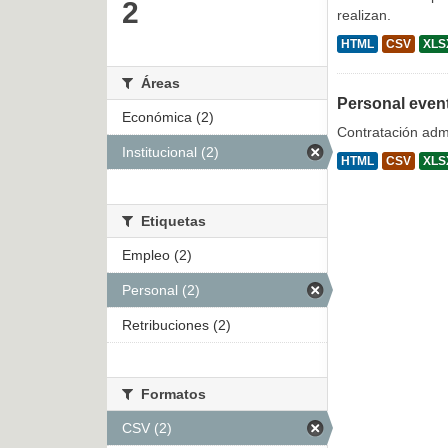
2
realizan.
HTML
CSV
XLS
Áreas
Personal even
Económica (2)
Contratación admi
Institucional (2)
HTML
CSV
XLS
Etiquetas
Empleo (2)
Personal (2)
Retribuciones (2)
Formatos
CSV (2)