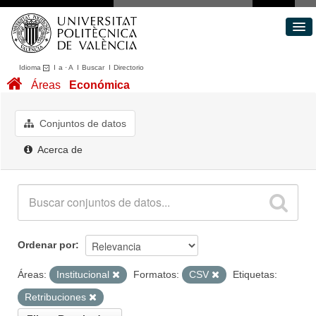
Idioma
I
a
·
A
I
Buscar
I
Directorio
Conjuntos de datos
Áreas
Económica
Áreas
Acerca de
Conjuntos de datos
Portal de Transparencia
Acerca de
Ordenar por
Áreas:
Institucional
Formatos:
CSV
Etiquetas:
Retribuciones