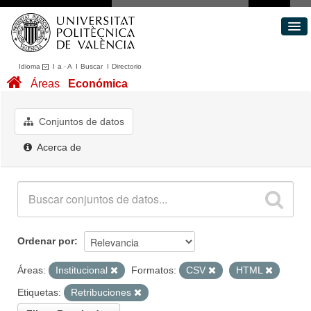
Idioma
I
a
·
A
I
Buscar
I
Directorio
Conjuntos de datos
Áreas
Económica
Áreas
Acerca de
Conjuntos de datos
Portal de Transparencia
Acerca de
Ordenar por
Áreas:
Institucional
Formatos:
CSV
HTML
Etiquetas:
Retribuciones