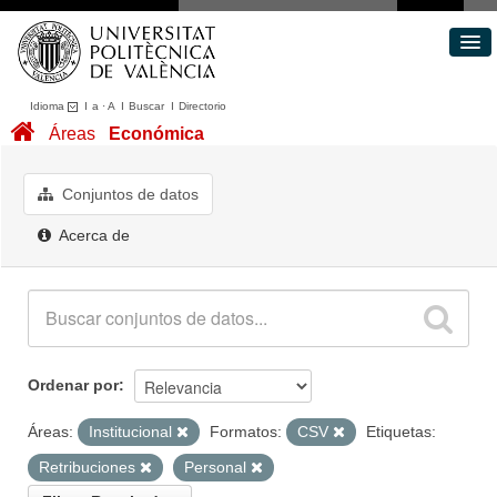
Idioma
I
a
·
A
I
Buscar
I
Directorio
Conjuntos de datos
Áreas
Económica
Áreas
Acerca de
Conjuntos de datos
Portal de Transparencia
Acerca de
Ordenar por
Áreas:
Institucional
Formatos:
CSV
Etiquetas:
Retribuciones
Personal