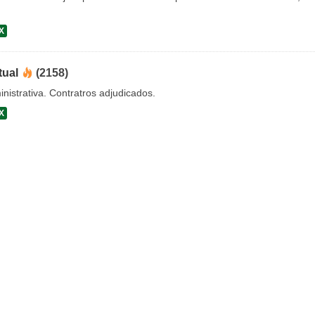
X
tual
(2158)
nistrativa. Contratros adjudicados.
X