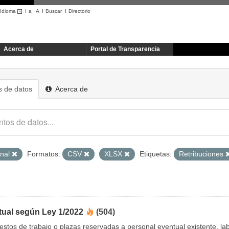
Idioma
I
a
·
A
I
Buscar
I
Directorio
Acerca de
Portal de Transparencia
 de datos
Acerca de
onal
Formatos:
CSV
XLSX
Etiquetas:
Retribuciones
tual según Ley 1/2022
(504)
uestos de trabajo o plazas reservadas a personal eventual existente, 