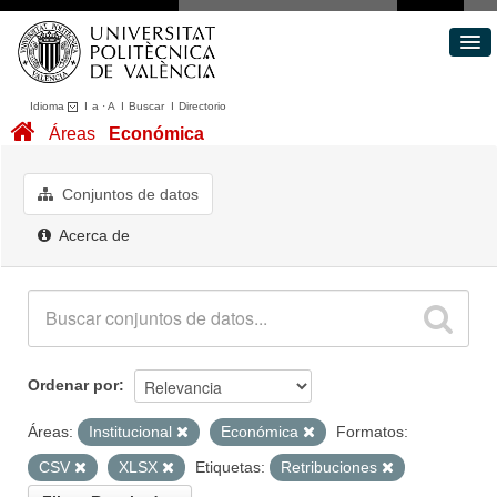
Idioma
I
a
·
A
I
Buscar
I
Directorio
Conjuntos de datos
Áreas
Económica
Áreas
Acerca de
Conjuntos de datos
Portal de Transparencia
Acerca de
Ordenar por
Áreas:
Institucional
Económica
Formatos:
CSV
XLSX
Etiquetas:
Retribuciones