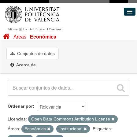
Idioma
I
a
·
A
I
Buscar
I
Directorio
Conjuntos de datos
Áreas
Económica
Áreas
Acerca de
Conjuntos de datos
Portal de Transparencia
Acerca de
Ordenar por
Licencias:
Open Data Commons Attribution License
Áreas:
Económica
Institucional
Etiquetas: