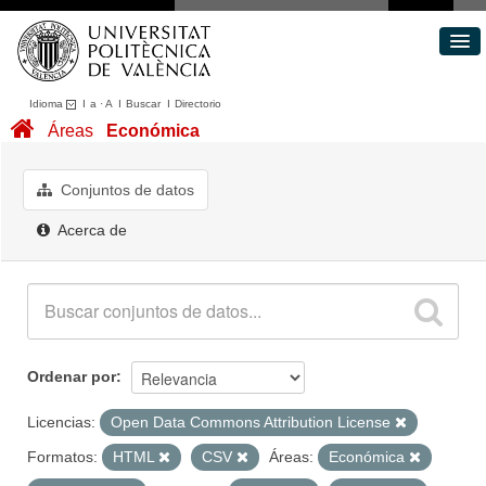
Idioma
I
a
·
A
I
Buscar
I
Directorio
Conjuntos de datos
Áreas
Económica
Áreas
Acerca de
Conjuntos de datos
Portal de Transparencia
Acerca de
Ordenar por
Licencias:
Open Data Commons Attribution License
Formatos:
HTML
CSV
Áreas:
Económica