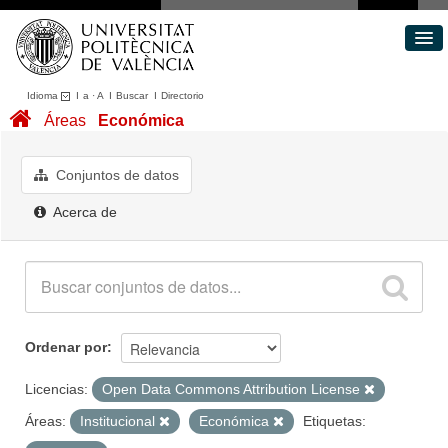
Idioma
I
a
·
A
I
Buscar
I
Directorio
Conjuntos de datos
Áreas
Económica
Áreas
Acerca de
Conjuntos de datos
Portal de Transparencia
Acerca de
Ordenar por
Licencias:
Open Data Commons Attribution License
Áreas:
Institucional
Económica
Etiquetas: