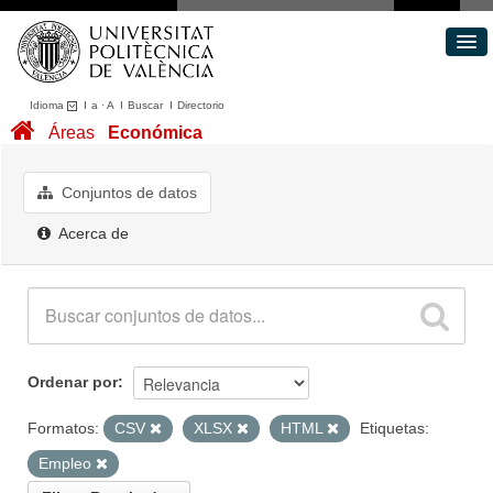
Idioma
I
a
·
A
I
Buscar
I
Directorio
Conjuntos de datos
Áreas
Económica
Áreas
Acerca de
Conjuntos de datos
Portal de Transparencia
Acerca de
Ordenar por
Formatos:
CSV
XLSX
HTML
Etiquetas:
Empleo