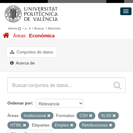
Idioma
I
a
·
A
I
Buscar
I
Directorio
Conjuntos de datos
Áreas
Económica
Áreas
Acerca de
Conjuntos de datos
Portal de Transparencia
Acerca de
Ordenar por
Áreas:
Institucional
Formatos:
CSV
XLSX
HTML
Etiquetas:
Empleo
Retribuciones