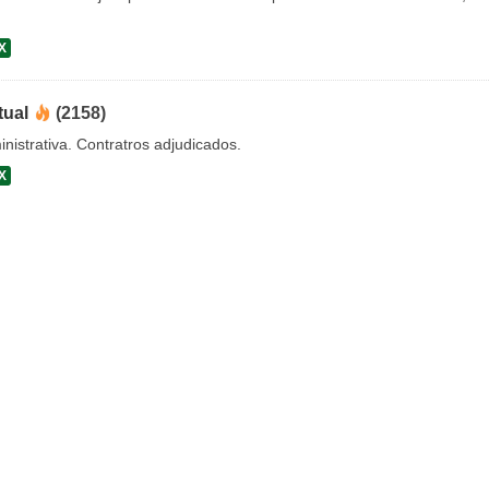
X
tual
(2158)
nistrativa. Contratros adjudicados.
X