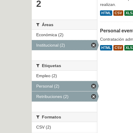
2
realizan.
HTML
CSV
XLS
Áreas
Personal even
Económica (2)
Contratación admi
Institucional (2)
HTML
CSV
XLS
Etiquetas
Empleo (2)
Personal (2)
Retribuciones (2)
Formatos
CSV (2)