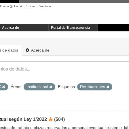
Idioma
I
a
·
A
I
Buscar
I
Directorio
Acerca de
Portal de Transparencia
 de datos
Acerca de
X
Áreas:
Institucional
Etiquetas:
Retribuciones
tual según Ley 1/2022
(504)
uestos de trabajo o plazas reservadas a personal eventual existente, 