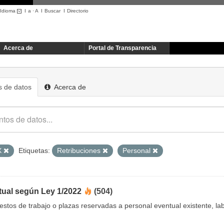
Idioma
I
a
·
A
I
Buscar
I
Directorio
Acerca de
Portal de Transparencia
 de datos
Acerca de
X
Etiquetas:
Retribuciones
Personal
tual según Ley 1/2022
(504)
uestos de trabajo o plazas reservadas a personal eventual existente, 