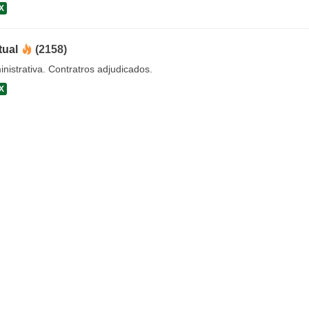
X
tual
(2158)
nistrativa. Contratros adjudicados.
X