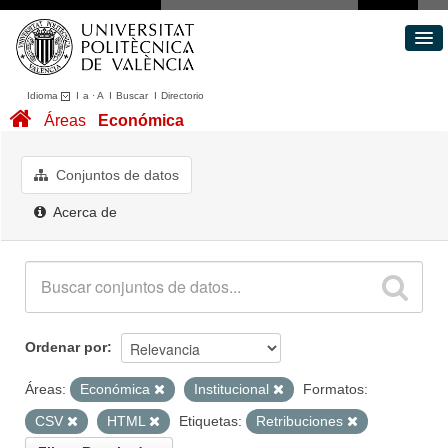
Idioma
I
a
·
A
I
Buscar
I
Directorio
Conjuntos de datos
Áreas
Económica
Áreas
Acerca de
Conjuntos de datos
Portal de Transparencia
Acerca de
Ordenar por
Áreas:
Económica
Institucional
Formatos:
CSV
HTML
Etiquetas:
Retribuciones