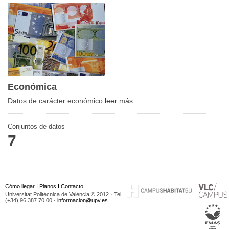
Económica
Datos de carácter económico
leer más
Conjuntos de datos
7
Cómo llegar
I
Planos
I
Contacto
Universitat Politècnica de València © 2012 · Tel.
(+34) 96 387 70 00 ·
informacion@upv.es