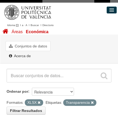
Idioma
I
a
·
A
I
Buscar
I
Directorio
Conjuntos de datos
Áreas
Económica
Áreas
Acerca de
Conjuntos de datos
Portal de Transparencia
Acerca de
Ordenar por
Formatos:
XLSX
Etiquetas:
Transparencia
Filtrar Resultados