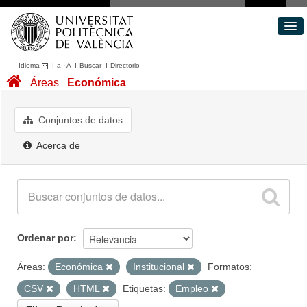
Idioma
I
a
·
A
I
Buscar
I
Directorio
Conjuntos de datos
Áreas
Económica
Áreas
Acerca de
Conjuntos de datos
Portal de Transparencia
Acerca de
Ordenar por
Áreas:
Económica
Institucional
Formatos:
CSV
HTML
Etiquetas:
Empleo