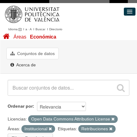
Idioma
I
a
·
A
I
Buscar
I
Directorio
Conjuntos de datos
Áreas
Económica
Áreas
Acerca de
Conjuntos de datos
Portal de Transparencia
Acerca de
Ordenar por
Licencias:
Open Data Commons Attribution License
Áreas:
Institucional
Etiquetas:
Retribuciones