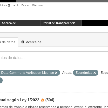
Idioma
I
a
·
A
I
Buscar
I
Directorio
Acerca de
Portal de Transparencia
 de datos
Acerca de
 Data Commons Attribution License
Áreas:
Económica
Etiq
tual según Ley 1/2022
(504)
uestos de trabajo o plazas reservadas a personal eventual existente, 