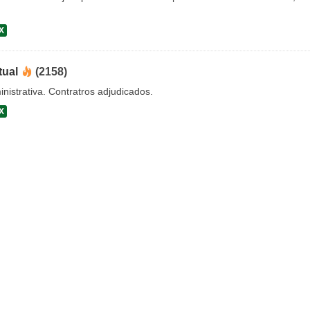
X
tual
(2158)
nistrativa. Contratros adjudicados.
X