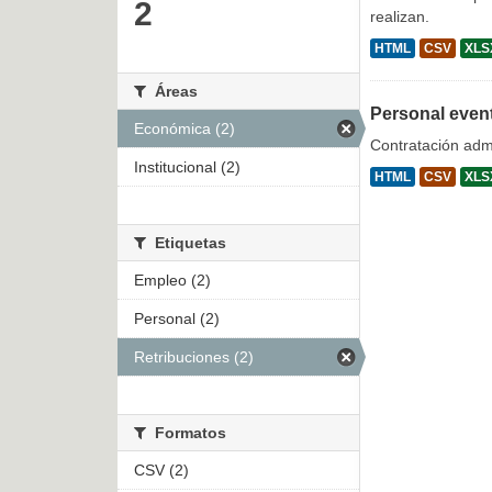
2
realizan.
HTML
CSV
XLS
Áreas
Personal even
Económica (2)
Contratación admi
Institucional (2)
HTML
CSV
XLS
Etiquetas
Empleo (2)
Personal (2)
Retribuciones (2)
Formatos
CSV (2)