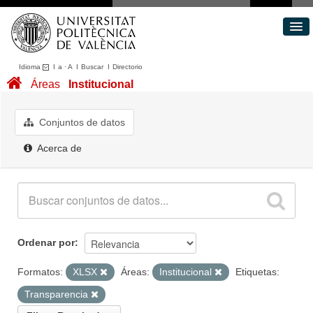
Idioma
I
a
·
A
I
Buscar
I
Directorio
Conjuntos de datos
Áreas
Institucional
Áreas
Acerca de
Conjuntos de datos
Portal de Transparencia
Acerca de
Ordenar por
Formatos:
XLSX
Áreas:
Institucional
Etiquetas:
Transparencia