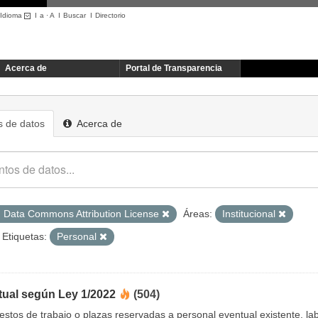
Idioma
I
a
·
A
I
Buscar
I
Directorio
Acerca de
Portal de Transparencia
 de datos
Acerca de
 Data Commons Attribution License
Áreas:
Institucional
Etiquetas:
Personal
tual según Ley 1/2022
(504)
uestos de trabajo o plazas reservadas a personal eventual existente, 