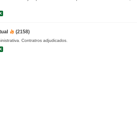
X
tual
(2158)
nistrativa. Contratros adjudicados.
X