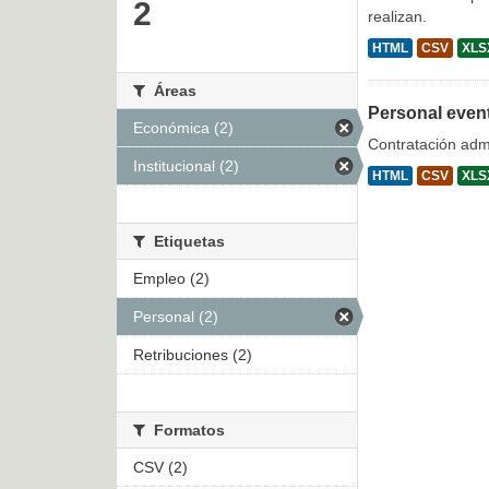
2
realizan.
HTML
CSV
XLS
Áreas
Personal even
Económica (2)
Contratación admi
Institucional (2)
HTML
CSV
XLS
Etiquetas
Empleo (2)
Personal (2)
Retribuciones (2)
Formatos
CSV (2)