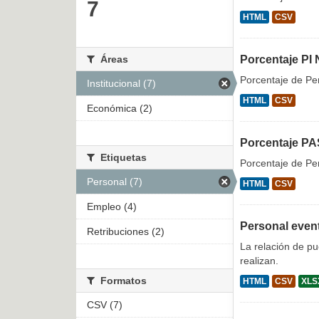
7
HTML
CSV
Áreas
Porcentaje PI 
Porcentaje de Per
Institucional (7)
HTML
CSV
Económica (2)
Porcentaje PA
Etiquetas
Porcentaje de Per
Personal (7)
HTML
CSV
Empleo (4)
Personal even
Retribuciones (2)
La relación de p
realizan.
Formatos
HTML
CSV
XLS
CSV (7)