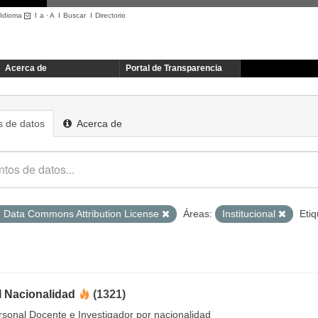
Idioma
I
a
·
A
I
Buscar
I
Directorio
Acerca de
Portal de Transparencia
 de datos
Acerca de
 Data Commons Attribution License
Áreas:
Institucional
Etiq
I Nacionalidad
(1321)
rsonal Docente e Investigador por nacionalidad