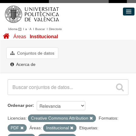
Idioma
I
a
·
A
I
Buscar
I
Directorio
Conjuntos de datos
Áreas
Institucional
Áreas
Acerca de
Conjuntos de datos
Portal de Transparencia
Acerca de
Ordenar por
Licencias:
Creative Commons Attribution
Formatos:
PDF
Áreas:
Institucional
Etiquetas: