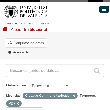
Idioma
I
a
·
A
I
Buscar
I
Directorio
Conjuntos de datos
Áreas
Institucional
Áreas
Acerca de
Conjuntos de datos
Portal de Transparencia
Acerca de
Ordenar por
Licencias:
Creative Commons Attribution
Formatos:
PDF