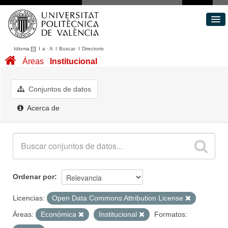
Idioma
I
a
·
A
I
Buscar
I
Directorio
Conjuntos de datos
Áreas
Institucional
Áreas
Acerca de
Conjuntos de datos
Portal de Transparencia
Acerca de
Ordenar por
Licencias:
Open Data Commons Attribution License
Áreas:
Económica
Institucional
Formatos: