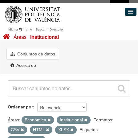
Idioma
I
a
·
A
I
Buscar
I
Directorio
Conjuntos de datos
Áreas
Institucional
Áreas
Acerca de
Conjuntos de datos
Portal de Transparencia
Acerca de
Ordenar por
Áreas:
Económica
Institucional
Formatos:
CSV
HTML
XLSX
Etiquetas: