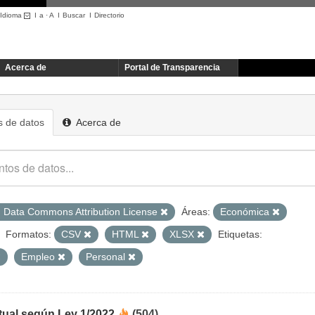
Idioma
I
a
·
A
I
Buscar
I
Directorio
Acerca de
Portal de Transparencia
 de datos
Acerca de
 Data Commons Attribution License
Áreas:
Económica
Formatos:
CSV
HTML
XLSX
Etiquetas:
Empleo
Personal
tual según Ley 1/2022
(504)