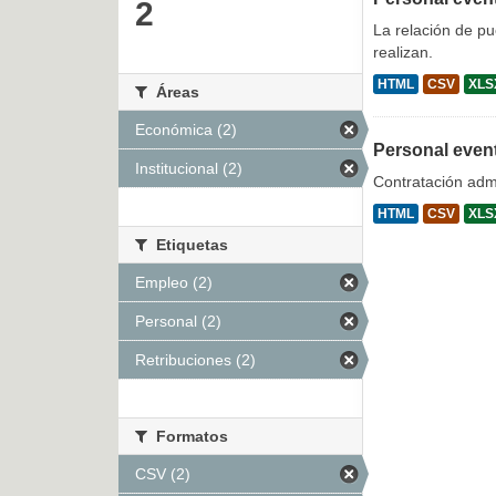
2
La relación de p
realizan.
HTML
CSV
XLS
Áreas
Económica (2)
Personal even
Institucional (2)
Contratación admi
HTML
CSV
XLS
Etiquetas
Empleo (2)
Personal (2)
Retribuciones (2)
Formatos
CSV (2)