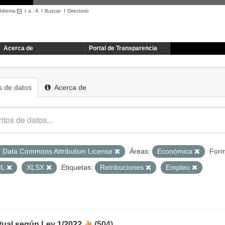
Idioma
I
a
·
A
I
Buscar
I
Directorio
Acerca de
Portal de Transparencia
 de datos
Acerca de
 Data Commons Attribution License
Áreas:
Económica
Form
ML
XLSX
Etiquetas:
Retribuciones
Empleo
tual según Ley 1/2022
(504)