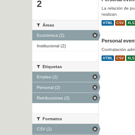
2
La relación de p
realizan.
HTML
CSV
XLS
Áreas
Económica (2)
Personal even
Institucional (2)
Contratación admi
HTML
CSV
XLS
Etiquetas
Empleo (2)
Personal (2)
Retribuciones (2)
Formatos
CSV (2)