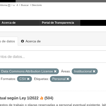
Idioma
I
a
·
A
I
Buscar
I
Directorio
Acerca de
Portal de Transparencia
 de datos
Acerca de
 Data Commons Attribution License
Áreas:
Institucional
Formatos:
CSV
Etiquetas:
Personal
tual según Ley 1/2022
(504)
uestos de trabajo o plazas reservadas a personal eventual existente, 