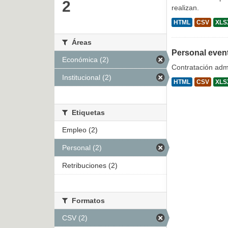
2
realizan.
HTML
CSV
XLS
Áreas
Personal even
Económica (2)
Contratación admi
Institucional (2)
HTML
CSV
XLS
Etiquetas
Empleo (2)
Personal (2)
Retribuciones (2)
Formatos
CSV (2)