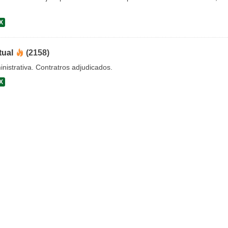
X
tual
(2158)
nistrativa. Contratros adjudicados.
X