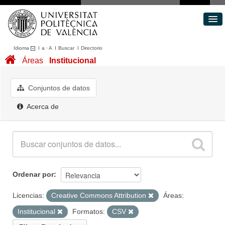
Idioma
I
a
·
A
I
Buscar
I
Directorio
Conjuntos de datos
Áreas
Institucional
Áreas
Acerca de
Conjuntos de datos
Portal de Transparencia
Acerca de
Ordenar por
Licencias:
Creative Commons Attribution
Áreas:
Institucional
Formatos:
CSV