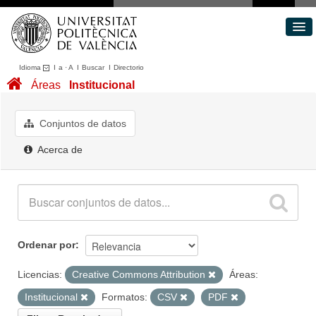
Idioma
I
a
·
A
I
Buscar
I
Directorio
Conjuntos de datos
Áreas
Institucional
Áreas
Acerca de
Conjuntos de datos
Portal de Transparencia
Acerca de
Ordenar por
Licencias:
Creative Commons Attribution
Áreas:
Institucional
Formatos:
CSV
PDF