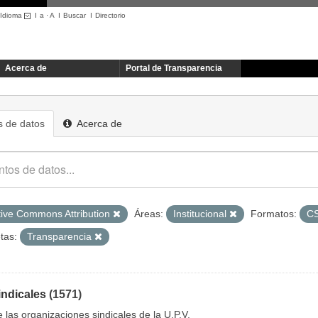
Idioma
I
a
·
A
I
Buscar
I
Directorio
Acerca de
Portal de Transparencia
 de datos
Acerca de
tive Commons Attribution
Áreas:
Institucional
Formatos:
C
tas:
Transparencia
indicales
(1571)
e las organizaciones sindicales de la U.P.V.