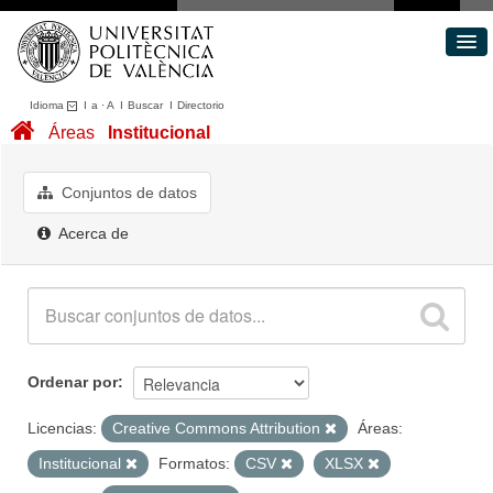
Idioma
I
a
·
A
I
Buscar
I
Directorio
Conjuntos de datos
Áreas
Institucional
Áreas
Acerca de
Conjuntos de datos
Portal de Transparencia
Acerca de
Ordenar por
Licencias:
Creative Commons Attribution
Áreas:
Institucional
Formatos:
CSV
XLSX