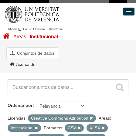
Idioma
I
a
·
A
I
Buscar
I
Directorio
Conjuntos de datos
Áreas
Institucional
Áreas
Acerca de
Conjuntos de datos
Portal de Transparencia
Acerca de
Ordenar por
Licencias:
Creative Commons Attribution
Áreas:
Institucional
Formatos:
CSV
XLSX