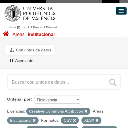
Idioma
I
a
·
A
I
Buscar
I
Directorio
Conjuntos de datos
Áreas
Institucional
Áreas
Acerca de
Conjuntos de datos
Portal de Transparencia
Acerca de
Ordenar por
Licencias:
Creative Commons Attribution
Áreas:
Institucional
Formatos:
CSV
XLSX