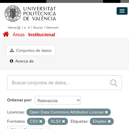
Idioma
I
a
·
A
I
Buscar
I
Directorio
Conjuntos de datos
Áreas
Institucional
Áreas
Acerca de
Conjuntos de datos
Portal de Transparencia
Acerca de
Ordenar por
Licencias:
Open Data Commons Attribution License
Formatos:
CSV
XLSX
Etiquetas:
Empleo