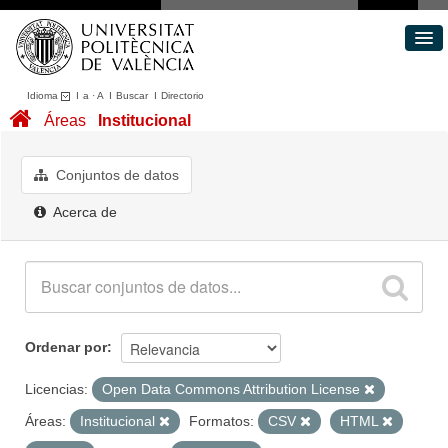
Idioma
I
a
·
A
I
Buscar
I
Directorio
Conjuntos de datos
Áreas
Institucional
Áreas
Acerca de
Conjuntos de datos
Portal de Transparencia
Acerca de
Ordenar por
Licencias:
Open Data Commons Attribution License
Áreas:
Institucional
Formatos:
CSV
HTML