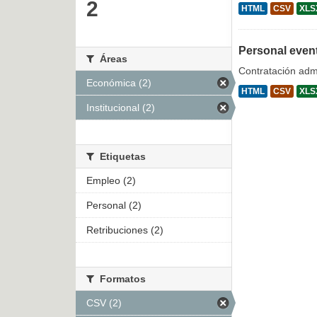
2
HTML
CSV
XLS
Personal even
Áreas
Contratación admi
Económica (2)
HTML
CSV
XLS
Institucional (2)
Etiquetas
Empleo (2)
Personal (2)
Retribuciones (2)
Formatos
CSV (2)