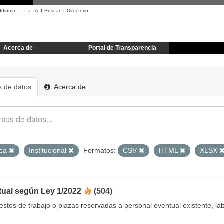
Idioma
I
a
·
A
I
Buscar
I
Directorio
Acerca de
Portal de Transparencia
 de datos
Acerca de
ica
Institucional
Formatos:
CSV
HTML
XLSX
tual según Ley 1/2022
(504)
uestos de trabajo o plazas reservadas a personal eventual existente, 