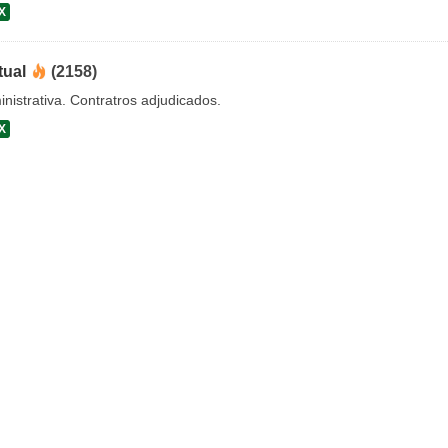
X
tual
(2158)
nistrativa. Contratros adjudicados.
X