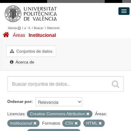
Idioma
I
a
·
A
I
Buscar
I
Directorio
Conjuntos de datos
Áreas
Institucional
Áreas
Acerca de
Conjuntos de datos
Portal de Transparencia
Acerca de
Ordenar por
Licencias:
Creative Commons Attribution
Áreas:
Institucional
Formatos:
CSV
HTML