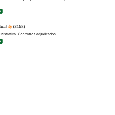
X
tual
(2158)
nistrativa. Contratros adjudicados.
X