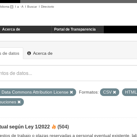
Idioma
I
a
·
A
I
Buscar
I
Directorio
Acerca de
Portal de Transparencia
 de datos
Acerca de
 Data Commons Attribution License
Formatos:
CSV
HTM
ibuciones
tual según Ley 1/2022
(504)
uestos de trabajo o plazas reservadas a personal eventual existente, 