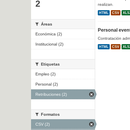
2
realizan.
HTML
CSV
XLS
Áreas
Personal even
Económica (2)
Contratación admi
Institucional (2)
HTML
CSV
XLS
Etiquetas
Empleo (2)
Personal (2)
Retribuciones (2)
Formatos
CSV (2)