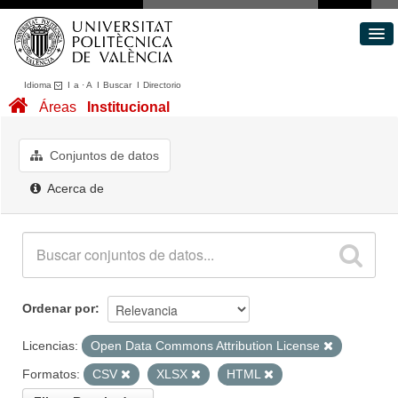
Idioma
I
a
·
A
I
Buscar
I
Directorio
Conjuntos de datos
Áreas
Institucional
Áreas
Acerca de
Conjuntos de datos
Portal de Transparencia
Acerca de
Ordenar por
Licencias:
Open Data Commons Attribution License
Formatos:
CSV
XLSX
HTML