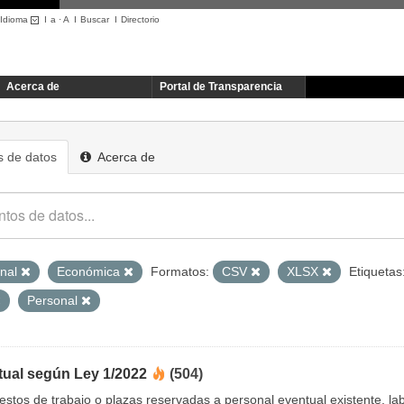
Idioma
I
a
·
A
I
Buscar
I
Directorio
Acerca de
Portal de Transparencia
 de datos
Acerca de
onal
Económica
Formatos:
CSV
XLSX
Etiquetas
Personal
tual según Ley 1/2022
(504)
uestos de trabajo o plazas reservadas a personal eventual existente, 