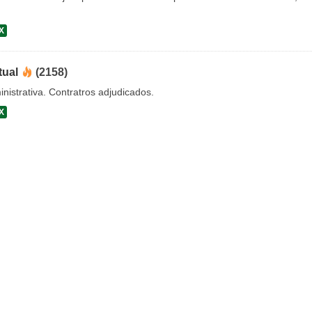
X
tual
(2158)
nistrativa. Contratros adjudicados.
X