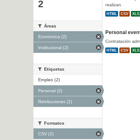
2
realizan.
HTML
CSV
XLS
Áreas
Personal even
Económica (2)
Contratación admi
Institucional (2)
HTML
CSV
XLS
Etiquetas
Empleo (2)
Personal (2)
Retribuciones (2)
Formatos
CSV (2)