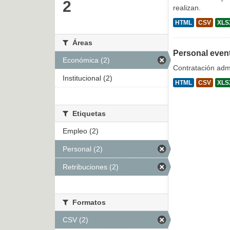
2
realizan.
HTML
CSV
XLS
Áreas
Personal even
Económica (2)
Contratación admi
Institucional (2)
HTML
CSV
XLS
Etiquetas
Empleo (2)
Personal (2)
Retribuciones (2)
Formatos
CSV (2)