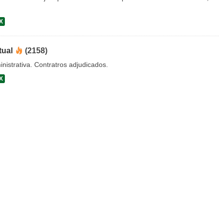
X
tual
(2158)
nistrativa. Contratros adjudicados.
X