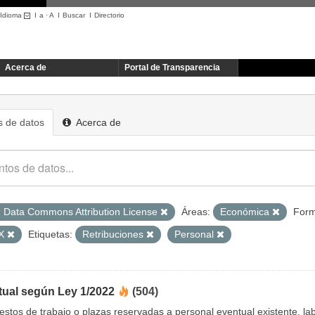
Idioma
I
a
·
A
I
Buscar
I
Directorio
Acerca de
Portal de Transparencia
 de datos
Acerca de
 Data Commons Attribution License
Áreas:
Económica
Form
SX
Etiquetas:
Retribuciones
Personal
tual según Ley 1/2022
(504)
uestos de trabajo o plazas reservadas a personal eventual existente, 