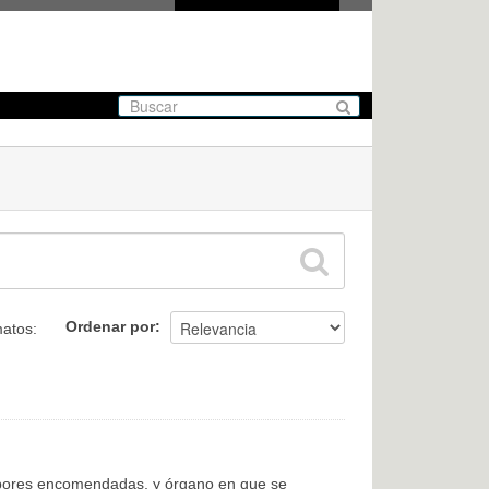
Ordenar por
atos:
labores encomendadas, y órgano en que se