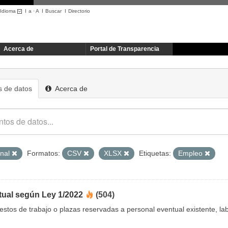
Idioma
I
a
·
A
I
Buscar
I
Directorio
Acerca de
Portal de Transparencia
 de datos
Acerca de
onal
Formatos:
CSV
XLSX
Etiquetas:
Empleo
tual según Ley 1/2022
(504)
uestos de trabajo o plazas reservadas a personal eventual existente, 