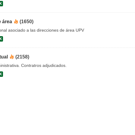
X
e área
(1650)
onal asociado a las direcciones de área UPV
X
tual
(2158)
nistrativa. Contratros adjudicados.
X