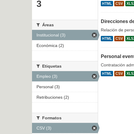
3
HTML
CSV
XLS
Direcciones d
Áreas
Relación de pers
Institucional (3)
HTML
CSV
XLS
Económica (2)
Personal even
Contratación admi
Etiquetas
HTML
CSV
XLS
Empleo (3)
Personal (3)
Retribuciones (2)
Formatos
CSV (3)